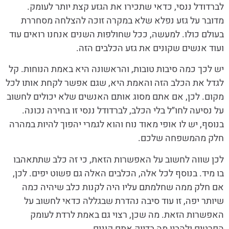
לברדודל ננסי, כדאי שתכירו את הגזע קצת יותר לעומק.
מדובר על גזע נפלא שלא במקרה זוכה להצלחה מסחררת
בעולם כולו. למעשה, ככל שחולפות השנים אנחנו רואים עוד
ועוד אנשים שקונים את גזע הכלבים הזה.
יש לכך כמה סיבות טובות, והראשונה היא באמת הנוחות. קל
לגדל את הכלב הזה והאמת היא, שגם אפשר לקחת אותו לכל
מקום. לכן, אם אתם מסוג אותם האנשים שלא יכולים לחשוב
על נסיעה לחו״ל בלי הכלב, לברדודל ננסי זו בחירה נכונה.
בנוסף, יש לו אופי מאוד נוח והוא לגמרי יהפוך להיות במהרה
חלק מהמשפחה שלכם.
לכן שווה לחשוב על האפשרות הזאת, כי זה כלב שתתאהבו
בו מיד. בנוסף לכל אלה, הכלבים האלה גם פשוט יפים. לכן,
אם חלק ממה שחלמתם עליו היה לקנות כלב שיהיה כמה
שיותר יפה, זו עוד סיבה נהדרת שבגללה כדאי לחשוב על
האפשרות הזאת. מה שכן, רצוי גם באמת לרדת לעומק
הפרטים ולהבין מה בדיוק אתם קונים.