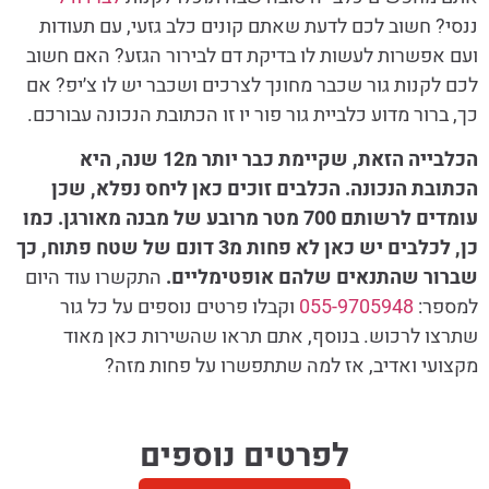
ננסי? חשוב לכם לדעת שאתם קונים כלב גזעי, עם תעודות
ועם אפשרות לעשות לו בדיקת דם לבירור הגזע? האם חשוב
לכם לקנות גור שכבר מחונך לצרכים ושכבר יש לו צ׳יפ? אם
כך, ברור מדוע כלביית גור פור יו זו הכתובת הנכונה עבורכם.
הכלבייה הזאת, שקיימת כבר יותר מ12 שנה, היא
הכתובת הנכונה. הכלבים זוכים כאן ליחס נפלא, שכן
עומדים לרשותם 700 מטר מרובע של מבנה מאורגן. כמו
כן, לכלבים יש כאן לא פחות מ3 דונם של שטח פתוח, כך
שברור שהתנאים שלהם אופטימליים.
התקשרו עוד היום
למספר:
055-9705948
וקבלו פרטים נוספים על כל גור
שתרצו לרכוש. בנוסף, אתם תראו שהשירות כאן מאוד
מקצועי ואדיב, אז למה שתתפשרו על פחות מזה?
לפרטים נוספים