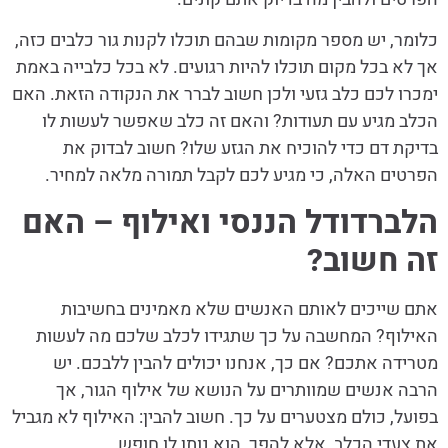
כלומר, יש מספר מקומות שבהם תוכלו לקנות גור כלבים כזה,
אך לא בכל מקום תוכלו להיות רגועים. לא בכל כלבייה באמת
ימכרו לכם כלב גזעי ולכן חשוב לברר את הנקודה הזאת. האם
הכלב מגיע עם תעודות? והאם זה כלב שאפשר לעשות לו
בדיקת דם כדי להוכיח את הגזע שלו? חשוב לבדוק את
הפרטים האלה, כי מגיע לכם לקבל תמורה מלאה למחיר.
הלברדודל הננסי ואילוף – האם
זה חשוב?
אתם שייכים לאותם האנשים שלא מאמינים בחשיבות
האילוף? המחשבה על כך שתגידו לכלב שלכם מה לעשות
מטרידה אתכם? אם כך, אנחנו יכולים להבין ללבכם. יש
הרבה אנשים שמוותרים על הנושא של אילוף הגור, אך
בפועל, כולם מצטערים על כך. חשוב להבין: האילוף לא מגביל
את צעדי הכלב, אלא להפך, הוא נותן לו חופש.