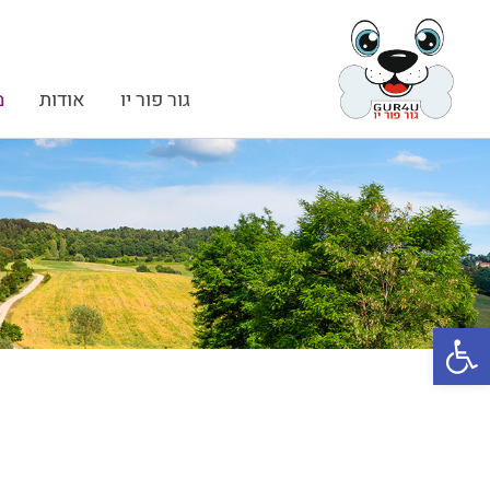
גור פור יו
אודות
מ
פתח סרגל נגישות