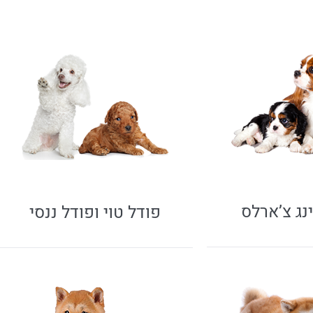
נג צ’ארלס
פודל טוי ופודל ננסי