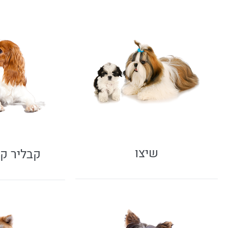
שיצו
קבליר קי