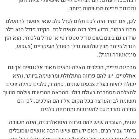
רבה בכל העולם. הם מביאים איתם אישיות יוצאת דופן
ותכונות פיזיות מרשימות ביותר.
לכן, אם תמיד היה לכם חלום לגדל כלב שאי אפשר להתעלם
ממנו ברחוב, מדוע כלב כזה יתאים לכם. הקינג פודל הוא כלב
שידוע גם בשם בשם פודל סטנדרטי או פודל מלכותי. הוא הזן
הגדול ביותר מבין שלושת גדלי הפודל העיקריים (צעצוע,
מיניאטורה ורגיל).
מבחינה פיזית, הכלבים האלה נראים מאוד אלגנטיים אך גם
אתלטיים. יש להם פרווה מתולתלת ומרשימה ביותר, והיא
יכולה להיות בעלת צבעים שונים. כאמור, כלבים כאלה זוכים
להצלחה מסחררת בעולם כולו. המראה המרשים שלהם מושך
תשומת לב והערצה בכל מקום אליו הם הולכים. לכן הם
בחירה נהדרת גם לתערוכות ותחרויות כלבים.
שנית, העובדה שיש להם פרווה היפואלרגנית, הינה חשובה
ביותר עבור רבים. האם ידעתם שיש הרבה אנשים שסובלים