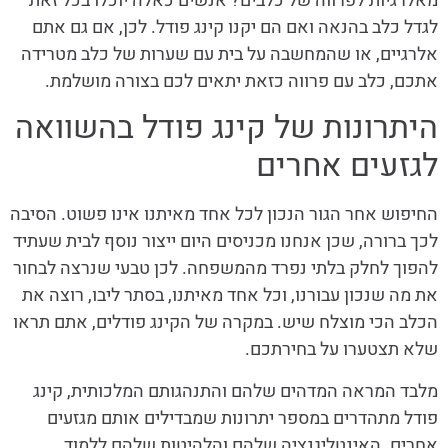
מאלרגיות לפרווה של כלבים? אנשים כאלה יוכלו בכל זאת
לגדל כלב בהנאה ואם הם יקנו קינג פודל. לכן, אם גם אתם
אלרגיים, או שהמחשבה על בית עם שערות של כלב מטרידה
אתכם, כלב עם פרווה כזאת יתאים לכם בצורה מושלמת.
היתרונות של קינג פודל בהשוואה
לגזעים אחרים
החיפוש אחר הגור הנכון לכל אחד מאיתנו אינו פשוט. הסיבה
לכך ברורה, שכן אנחנו מכניסים היום ייצור נוסף לבית שעתיד
להפוך לחלק בלתי נפרד מהמשפחה. לכן טבעי שנרצה לבחור
את מה שנכון עבורנו, וכל אחד מאיתנו, בסתר ליבו, רוצה את
הכלב הכי מוצלח שיש. במקרה של הקינג פודלים, אתם תראו
שלא תצטערו על בחירתכם.
מלבד המראה המדהים שלהם והתנהגותם המלכותית, קינג
פודל מתהדרים במספר יתרונות שמבדילים אותם מגזעים
אחרים. האינטליגנציה שלהם והלהיטות שלהם ללמוד